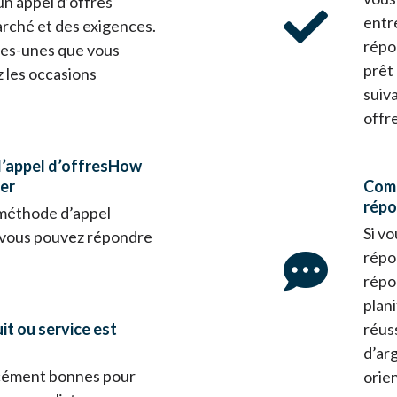
n appel d’offres
entre
arché et des exigences.
répo
ues-unes que vous
prêt
 les occasions
suiv
offre
’appel d’offres
How
der
Comm
rép
 méthode d’appel
Si vo
i vous pouvez répondre
répon
répo
plan
t ou service est
réus
d’ar
rcément bonnes pour
orie