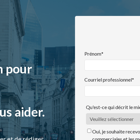
Prénom
*
n pour
Courriel professionnel
*
Qu'est-ce qui décrit le m
us aider.
Oui, je souhaite recevo
er et de rédiger
commerciales et les m