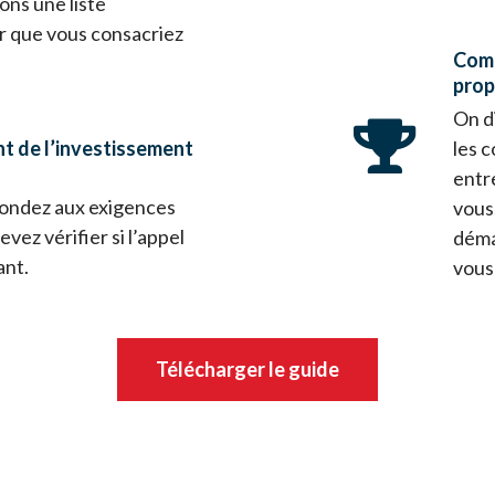
ons une liste
r que vous consacriez
Comm
prop
On d
nt de l’investissement
les 
entr
pondez aux exigences
vous
vez vérifier si l’appel
déma
ant.
vous
Télécharger le guide